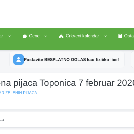
ar
Cene
Crkveni kalendar
Osta
Postavite BESPLATNO OGLAS kao fizičko lice!
ena pijaca Toponica 7 februar 202
R ZELENIH PIJACA
ca