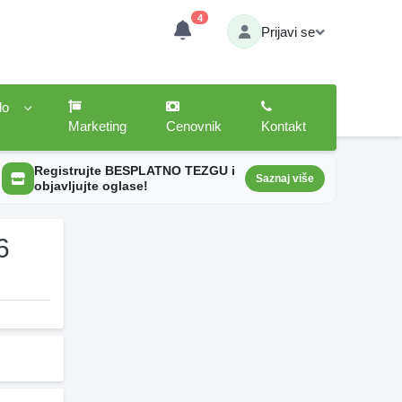
4
Prijavi se
lo
Marketing
Cenovnik
Kontakt
Registrujte BESPLATNO TEZGU i
Saznaj više
objavljujte oglase!
6