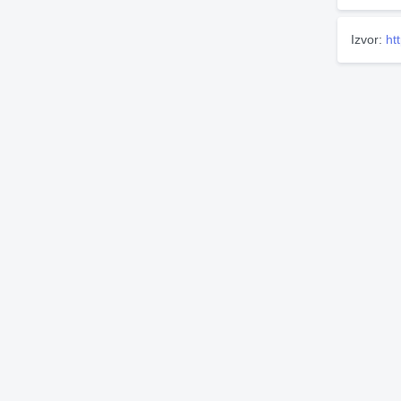
Izvor:
ht