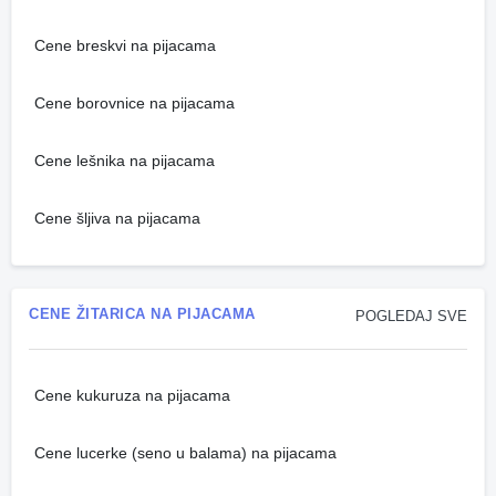
Cene breskvi na pijacama
Cene borovnice na pijacama
Cene lešnika na pijacama
Cene šljiva na pijacama
CENE ŽITARICA NA PIJACAMA
POGLEDAJ SVE
Cene kukuruza na pijacama
Cene lucerke (seno u balama) na pijacama