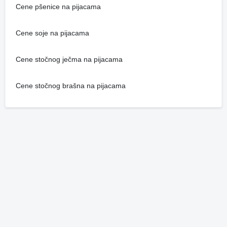
Cene pšenice na pijacama
Cene soje na pijacama
Cene stočnog ječma na pijacama
Cene stočnog brašna na pijacama