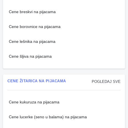
Cene breskvi na pijacama
Cene borovnice na pijacama
Cene lešnika na pijacama
Cene šljiva na pijacama
CENE ŽITARICA NA PIJACAMA
POGLEDAJ SVE
Cene kukuruza na pijacama
Cene lucerke (seno u balama) na pijacama