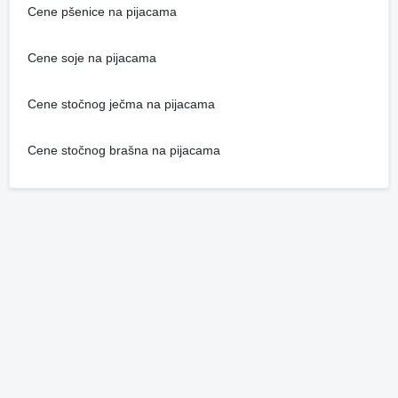
Cene pšenice na pijacama
Cene soje na pijacama
Cene stočnog ječma na pijacama
Cene stočnog brašna na pijacama