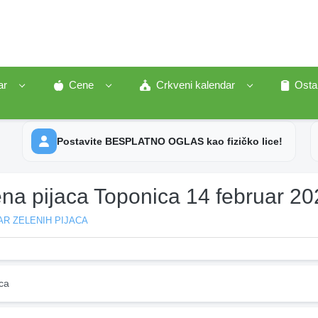
ar
Cene
Crkveni kalendar
Osta
Postavite BESPLATNO OGLAS kao fizičko lice!
ena pijaca Toponica 14 februar 2
R ZELENIH PIJACA
ca