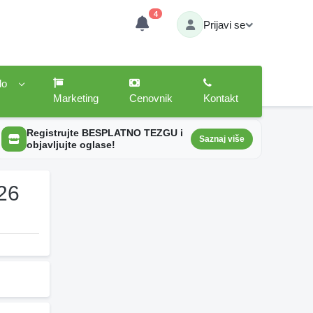
4
Prijavi se
lo
Marketing
Cenovnik
Kontakt
Registrujte BESPLATNO TEZGU i
Saznaj više
objavljujte oglase!
026