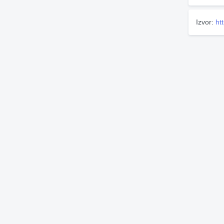
Izvor:
ht