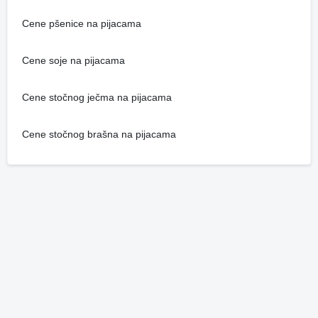
Cene pšenice na pijacama
Cene soje na pijacama
Cene stočnog ječma na pijacama
Cene stočnog brašna na pijacama