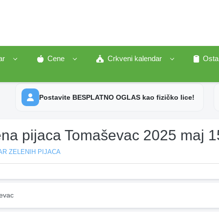
ar
Cene
Crkveni kalendar
Osta
Postavite BESPLATNO OGLAS kao fizičko lice!
ena pijaca Tomaševac 2025 maj 1
R ZELENIH PIJACA
evac