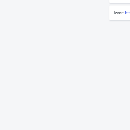
Izvor:
ht