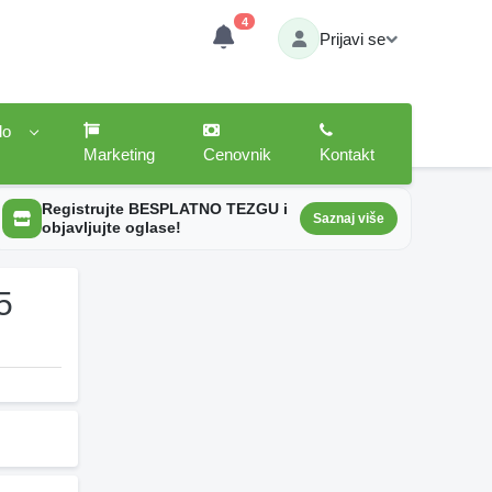
4
Prijavi se
lo
Marketing
Cenovnik
Kontakt
Registrujte BESPLATNO TEZGU i
Saznaj više
objavljujte oglase!
5