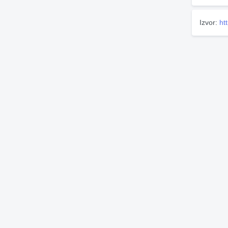
Izvor:
ht