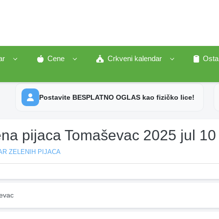
ar
Cene
Crkveni kalendar
Osta
Postavite BESPLATNO OGLAS kao fizičko lice!
ena pijaca Tomaševac 2025 jul 10
R ZELENIH PIJACA
evac