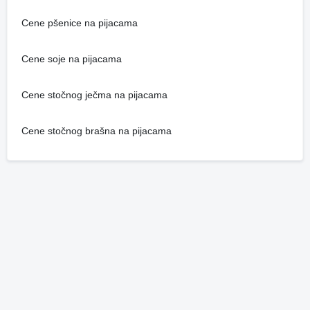
Cene pšenice na pijacama
Cene soje na pijacama
Cene stočnog ječma na pijacama
Cene stočnog brašna na pijacama