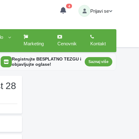
4
Prijavi se
lo
Marketing
Cenovnik
Kontakt
Registrujte BESPLATNO TEZGU i
Saznaj više
objavljujte oglase!
t 28