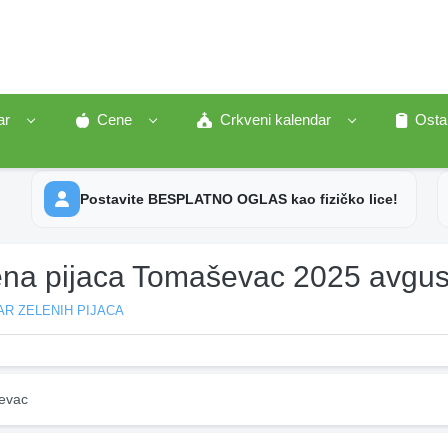
ar
Cene
Crkveni kalendar
Osta
Postavite BESPLATNO OGLAS kao fizičko lice!
ena pijaca Tomaševac 2025 avgus
R ZELENIH PIJACA
evac