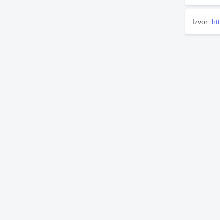
Izvor:
ht