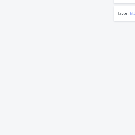
Izvor:
ht