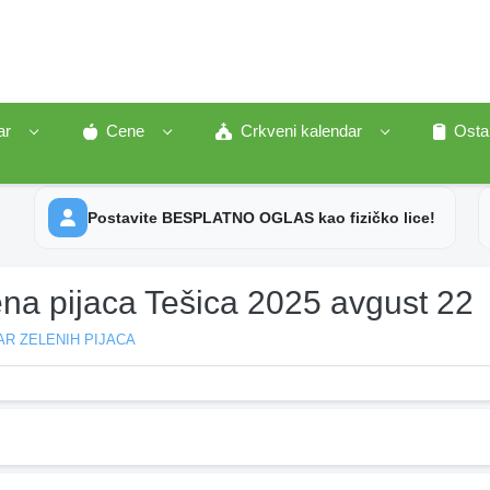
ar
Cene
Crkveni kalendar
Osta
Postavite BESPLATNO OGLAS kao fizičko lice!
ena pijaca Tešica 2025 avgust 22
R ZELENIH PIJACA