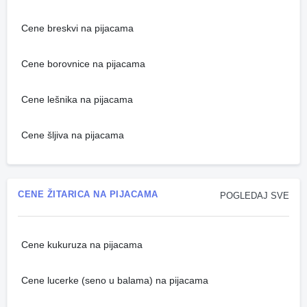
Cene breskvi na pijacama
Cene borovnice na pijacama
Cene lešnika na pijacama
Cene šljiva na pijacama
CENE ŽITARICA NA PIJACAMA
POGLEDAJ SVE
Cene kukuruza na pijacama
Cene lucerke (seno u balama) na pijacama