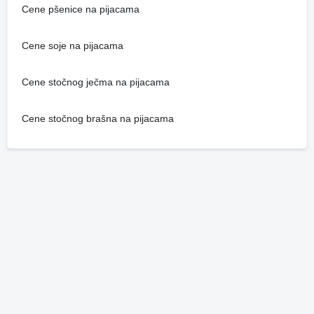
Cene pšenice na pijacama
Cene soje na pijacama
Cene stočnog ječma na pijacama
Cene stočnog brašna na pijacama