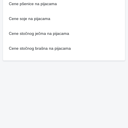
Cene pšenice na pijacama
Cene soje na pijacama
Cene stočnog ječma na pijacama
Cene stočnog brašna na pijacama