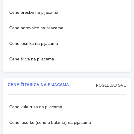
Cene breskvi na pijacama
Cene borovnice na pijacama
Cene lešnika na pijacama
Cene šljiva na pijacama
CENE ŽITARICA NA PIJACAMA
POGLEDAJ SVE
Cene kukuruza na pijacama
Cene lucerke (seno u balama) na pijacama