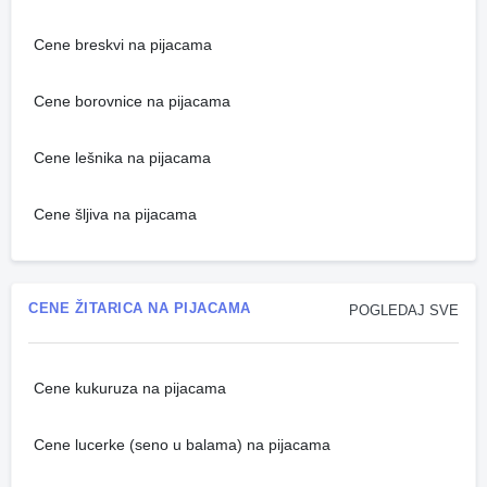
Cene breskvi na pijacama
Cene borovnice na pijacama
Cene lešnika na pijacama
Cene šljiva na pijacama
CENE ŽITARICA NA PIJACAMA
POGLEDAJ SVE
Cene kukuruza na pijacama
Cene lucerke (seno u balama) na pijacama