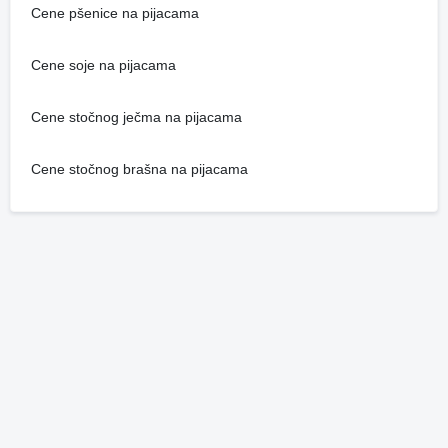
Cene pšenice na pijacama
Cene soje na pijacama
Cene stočnog ječma na pijacama
Cene stočnog brašna na pijacama