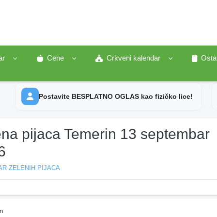
ar
Cene
Crkveni kalendar
Osta
Postavite BESPLATNO OGLAS kao fizičko lice!
ena pijaca Temerin 13 septembar
6
R ZELENIH PIJACA
n