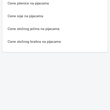
Cene pšenice na pijacama
Cene soje na pijacama
Cene stočnog ječma na pijacama
Cene stočnog brašna na pijacama