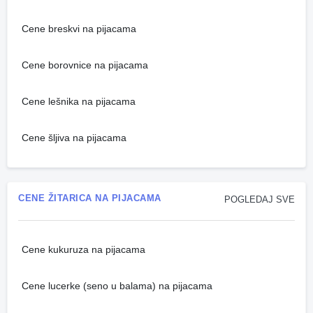
Cene breskvi na pijacama
Cene borovnice na pijacama
Cene lešnika na pijacama
Cene šljiva na pijacama
CENE ŽITARICA NA PIJACAMA
POGLEDAJ SVE
Cene kukuruza na pijacama
Cene lucerke (seno u balama) na pijacama