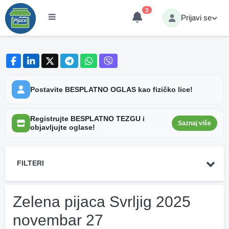
3
Prijavi se
Postavite BESPLATNO OGLAS kao fizičko lice!
Registrujte BESPLATNO TEZGU i
Saznaj više
objavljujte oglase!
FILTERI
Zelena pijaca Svrljig 2025
novembar 27