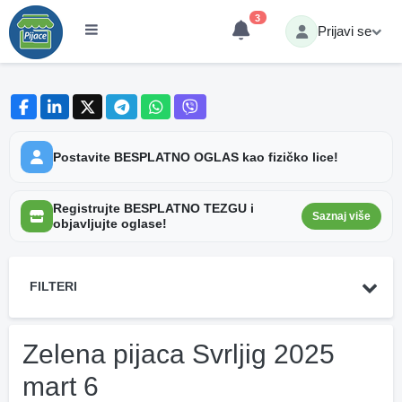
3
Prijavi se
Postavite BESPLATNO OGLAS kao fizičko lice!
Registrujte BESPLATNO TEZGU i
Saznaj više
objavljujte oglase!
FILTERI
Zelena pijaca Svrljig 2025
mart 6