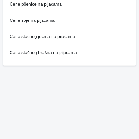
Cene pšenice na pijacama
Cene soje na pijacama
Cene stočnog ječma na pijacama
Cene stočnog brašna na pijacama