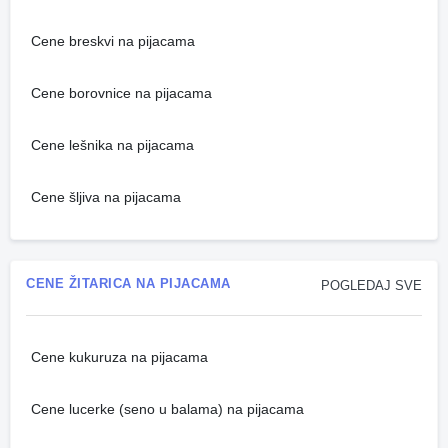
Cene breskvi na pijacama
Cene borovnice na pijacama
Cene lešnika na pijacama
Cene šljiva na pijacama
CENE ŽITARICA NA PIJACAMA
POGLEDAJ SVE
Cene kukuruza na pijacama
Cene lucerke (seno u balama) na pijacama