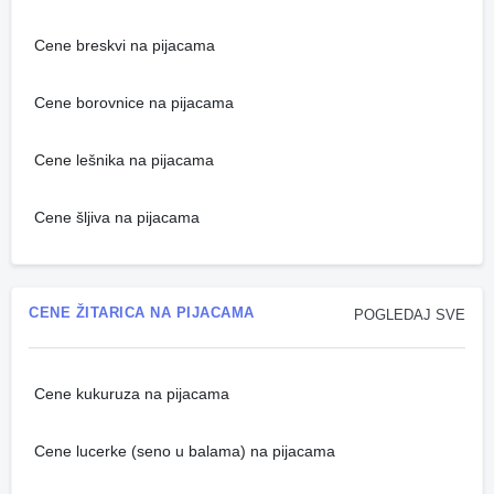
Cene breskvi na pijacama
Cene borovnice na pijacama
Cene lešnika na pijacama
Cene šljiva na pijacama
CENE ŽITARICA NA PIJACAMA
POGLEDAJ SVE
Cene kukuruza na pijacama
Cene lucerke (seno u balama) na pijacama