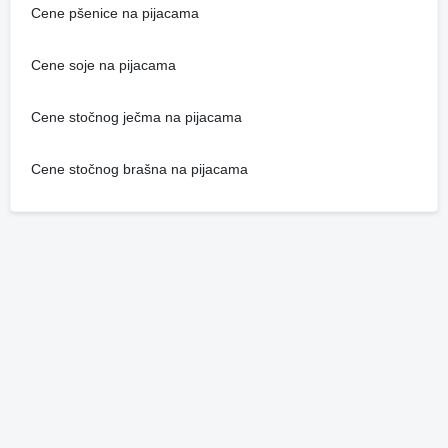
Cene pšenice na pijacama
Cene soje na pijacama
Cene stočnog ječma na pijacama
Cene stočnog brašna na pijacama