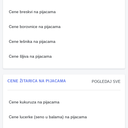
Cene breskvi na pijacama
Cene borovnice na pijacama
Cene lešnika na pijacama
Cene šljiva na pijacama
CENE ŽITARICA NA PIJACAMA
POGLEDAJ SVE
Cene kukuruza na pijacama
Cene lucerke (seno u balama) na pijacama