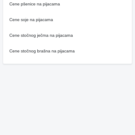
Cene pšenice na pijacama
Cene soje na pijacama
Cene stočnog ječma na pijacama
Cene stočnog brašna na pijacama