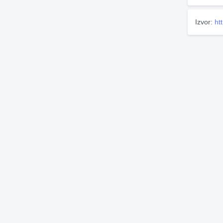
Izvor:
ht