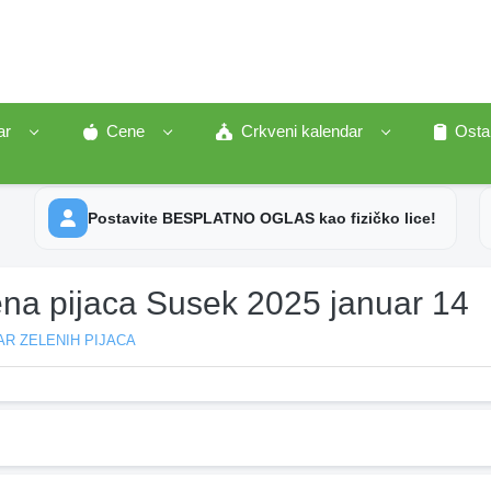
ar
Cene
Crkveni kalendar
Osta
Postavite BESPLATNO OGLAS kao fizičko lice!
ena pijaca Susek 2025 januar 14
R ZELENIH PIJACA