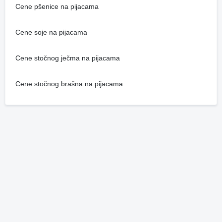
Cene pšenice na pijacama
Cene soje na pijacama
Cene stočnog ječma na pijacama
Cene stočnog brašna na pijacama