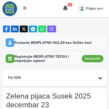
3
Prijavi se
Postavite BESPLATNO OGLAS kao fizičko lice!
Registrujte BESPLATNO TEZGU i
Saznaj više
objavljujte oglase!
FILTERI
Zelena pijaca Susek 2025
decembar 23