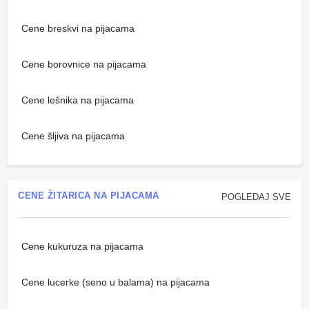
Cene breskvi na pijacama
Cene borovnice na pijacama
Cene lešnika na pijacama
Cene šljiva na pijacama
CENE ŽITARICA NA PIJACAMA
POGLEDAJ SVE
Cene kukuruza na pijacama
Cene lucerke (seno u balama) na pijacama