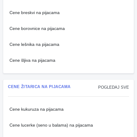
Cene breskvi na pijacama
Cene borovnice na pijacama
Cene lešnika na pijacama
Cene šljiva na pijacama
CENE ŽITARICA NA PIJACAMA
POGLEDAJ SVE
Cene kukuruza na pijacama
Cene lucerke (seno u balama) na pijacama