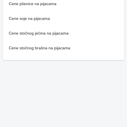
Cene pšenice na pijacama
Cene soje na pijacama
Cene stočnog ječma na pijacama
Cene stočnog brašna na pijacama