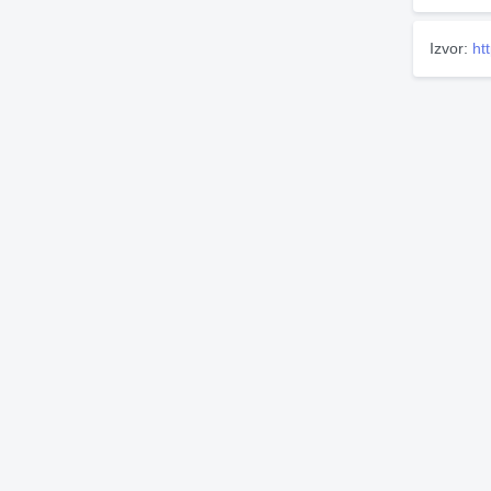
Izvor:
ht