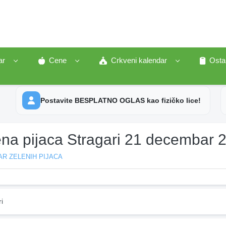
ar
Cene
Crkveni kalendar
Osta
Postavite BESPLATNO OGLAS kao fizičko lice!
ena pijaca Stragari 21 decembar 
R ZELENIH PIJACA
i