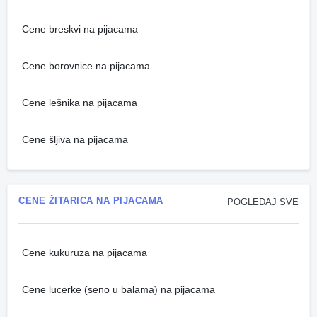
Cene breskvi na pijacama
Cene borovnice na pijacama
Cene lešnika na pijacama
Cene šljiva na pijacama
CENE ŽITARICA NA PIJACAMA
POGLEDAJ SVE
Cene kukuruza na pijacama
Cene lucerke (seno u balama) na pijacama