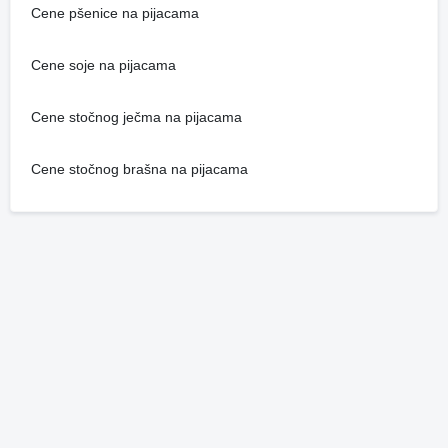
Cene pšenice na pijacama
Cene soje na pijacama
Cene stočnog ječma na pijacama
Cene stočnog brašna na pijacama