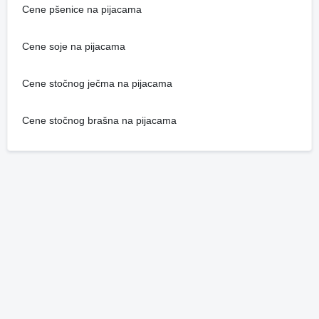
Cene pšenice na pijacama
Cene soje na pijacama
Cene stočnog ječma na pijacama
Cene stočnog brašna na pijacama