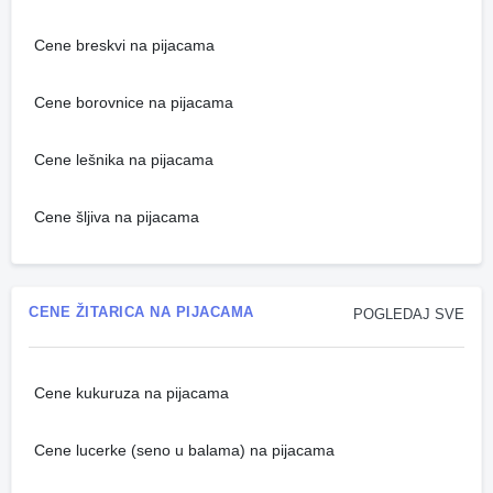
Cene breskvi na pijacama
Cene borovnice na pijacama
Cene lešnika na pijacama
Cene šljiva na pijacama
CENE ŽITARICA NA PIJACAMA
POGLEDAJ SVE
Cene kukuruza na pijacama
Cene lucerke (seno u balama) na pijacama