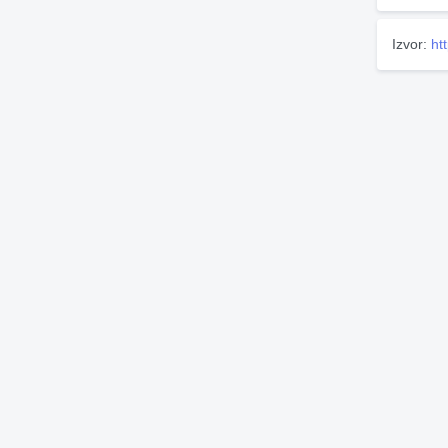
Izvor:
ht