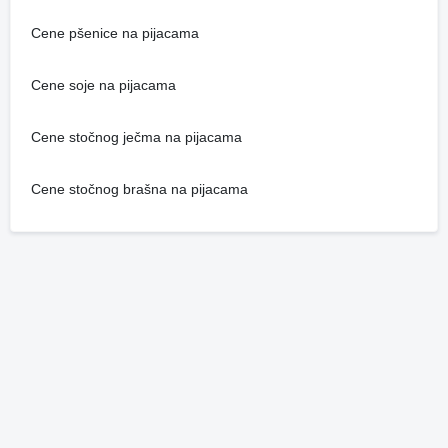
Cene pšenice na pijacama
Cene soje na pijacama
Cene stočnog ječma na pijacama
Cene stočnog brašna na pijacama