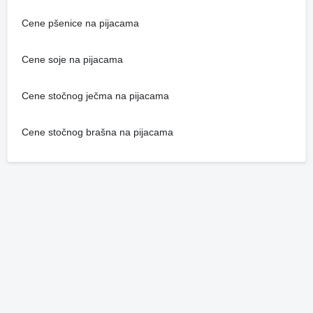
Cene pšenice na pijacama
Cene soje na pijacama
Cene stočnog ječma na pijacama
Cene stočnog brašna na pijacama