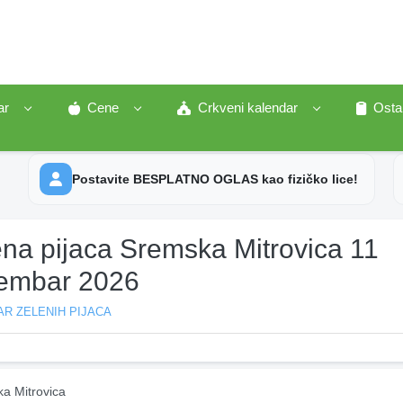
ar
Cene
Crkveni kalendar
Osta
Postavite BESPLATNO OGLAS kao fizičko lice!
ena pijaca Sremska Mitrovica 11
embar 2026
R ZELENIH PIJACA
a Mitrovica