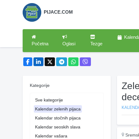
PIJACE.COM
Kalend
Početna
Oglasi
Tezge
Zel
Kategorije
dec
Sve kategorije
KALENDA
Kalendar zelenih pijaca
Kalendar stočnih pijaca
Kalendar seoskih slava
Sremsk
Kalendar vašara