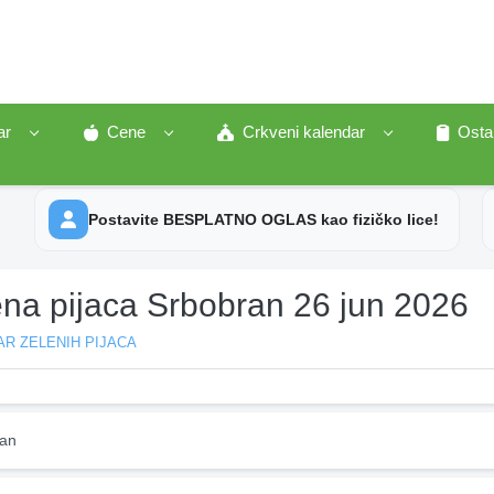
ar
Cene
Crkveni kalendar
Osta
Postavite BESPLATNO OGLAS kao fizičko lice!
ena pijaca Srbobran 26 jun 2026
R ZELENIH PIJACA
an