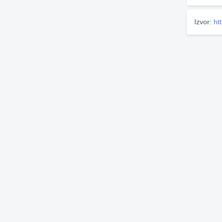
Izvor:
ht