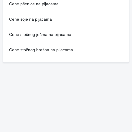
Cene pšenice na pijacama
Cene soje na pijacama
Cene stočnog ječma na pijacama
Cene stočnog brašna na pijacama