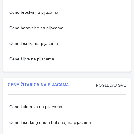
Cene breskvi na pijacama
Cene borovnice na pijacama
Cene lešnika na pijacama
Cene šljiva na pijacama
CENE ŽITARICA NA PIJACAMA
POGLEDAJ SVE
Cene kukuruza na pijacama
Cene lucerke (seno u balama) na pijacama