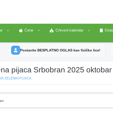
ar
Cene
Crkveni kalendar
Osta
Postavite BESPLATNO OGLAS kao fizičko lice!
ena pijaca Srbobran 2025 oktobar
R ZELENIH PIJACA
an