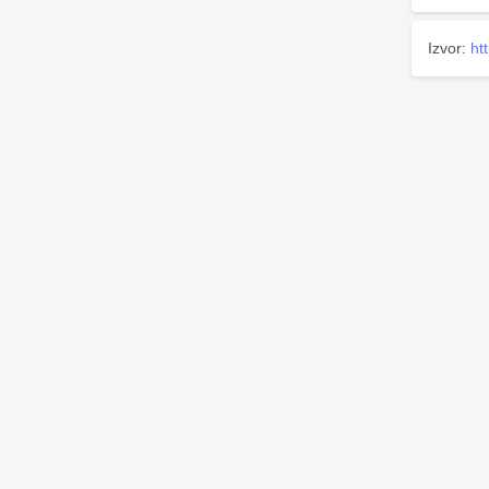
Izvor:
ht