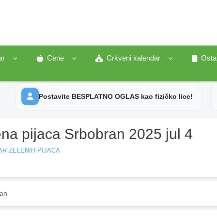
ar
Cene
Crkveni kalendar
Osta
Postavite BESPLATNO OGLAS kao fizičko lice!
na pijaca Srbobran 2025 jul 4
R ZELENIH PIJACA
an