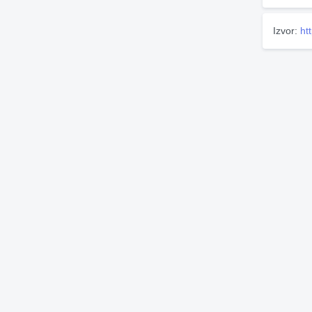
Izvor:
ht