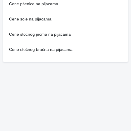
Cene pšenice na pijacama
Cene soje na pijacama
Cene stočnog ječma na pijacama
Cene stočnog brašna na pijacama