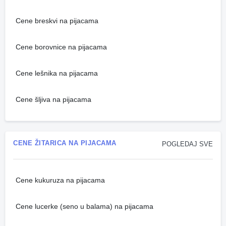
Cene breskvi na pijacama
Cene borovnice na pijacama
Cene lešnika na pijacama
Cene šljiva na pijacama
CENE ŽITARICA NA PIJACAMA
POGLEDAJ SVE
Cene kukuruza na pijacama
Cene lucerke (seno u balama) na pijacama