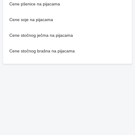
Cene pšenice na pijacama
Cene soje na pijacama
Cene stočnog ječma na pijacama
Cene stočnog brašna na pijacama