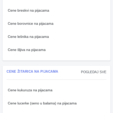
Cene breskvi na pijacama
Cene borovnice na pijacama
Cene lešnika na pijacama
Cene šljiva na pijacama
CENE ŽITARICA NA PIJACAMA
POGLEDAJ SVE
Cene kukuruza na pijacama
Cene lucerke (seno u balama) na pijacama