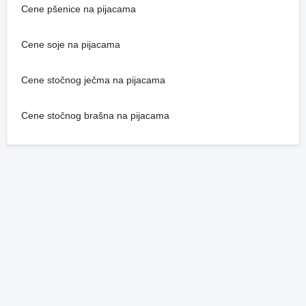
Cene pšenice na pijacama
Cene soje na pijacama
Cene stočnog ječma na pijacama
Cene stočnog brašna na pijacama