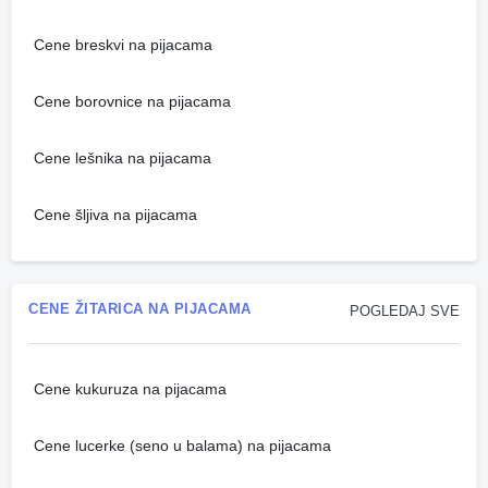
Cene breskvi na pijacama
Cene borovnice na pijacama
Cene lešnika na pijacama
Cene šljiva na pijacama
CENE ŽITARICA NA PIJACAMA
POGLEDAJ SVE
Cene kukuruza na pijacama
Cene lucerke (seno u balama) na pijacama