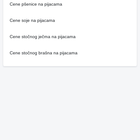
Cene pšenice na pijacama
Cene soje na pijacama
Cene stočnog ječma na pijacama
Cene stočnog brašna na pijacama