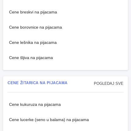
Cene breskvi na pijacama
Cene borovnice na pijacama
Cene lešnika na pijacama
Cene šljiva na pijacama
CENE ŽITARICA NA PIJACAMA
POGLEDAJ SVE
Cene kukuruza na pijacama
Cene lucerke (seno u balama) na pijacama