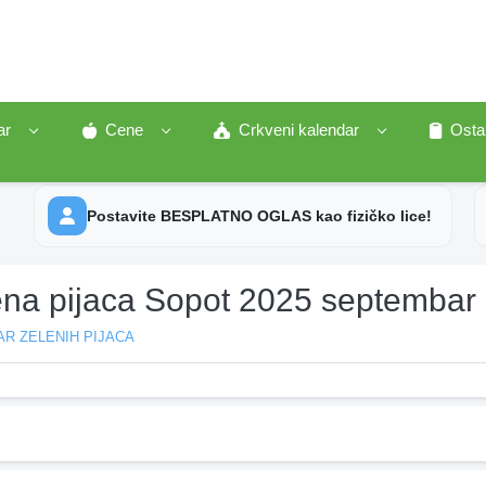
ar
Cene
Crkveni kalendar
Osta
Postavite BESPLATNO OGLAS kao fizičko lice!
ena pijaca Sopot 2025 septembar
R ZELENIH PIJACA