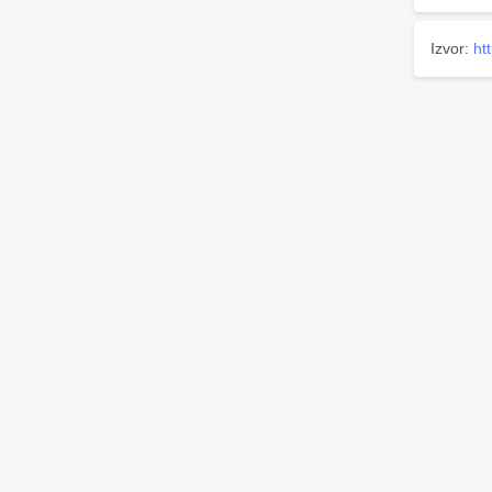
Izvor:
ht