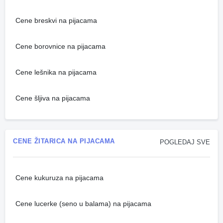
Cene breskvi na pijacama
Cene borovnice na pijacama
Cene lešnika na pijacama
Cene šljiva na pijacama
CENE ŽITARICA NA PIJACAMA
POGLEDAJ SVE
Cene kukuruza na pijacama
Cene lucerke (seno u balama) na pijacama