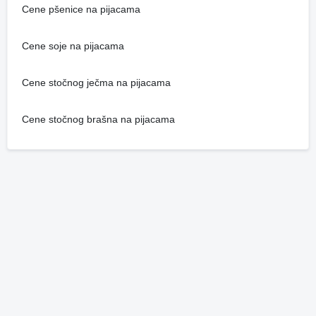
Cene pšenice na pijacama
Cene soje na pijacama
Cene stočnog ječma na pijacama
Cene stočnog brašna na pijacama