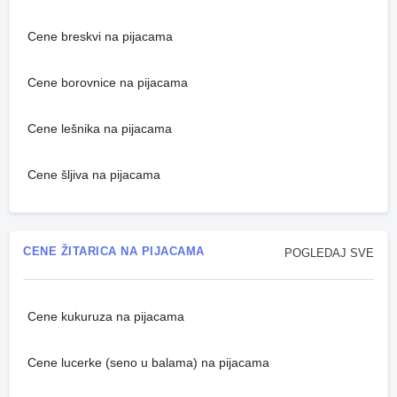
Cene breskvi na pijacama
Cene borovnice na pijacama
Cene lešnika na pijacama
Cene šljiva na pijacama
CENE ŽITARICA NA PIJACAMA
POGLEDAJ SVE
Cene kukuruza na pijacama
Cene lucerke (seno u balama) na pijacama