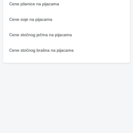
Cene pšenice na pijacama
Cene soje na pijacama
Cene stočnog ječma na pijacama
Cene stočnog brašna na pijacama