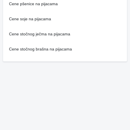
Cene pšenice na pijacama
Cene soje na pijacama
Cene stočnog ječma na pijacama
Cene stočnog brašna na pijacama