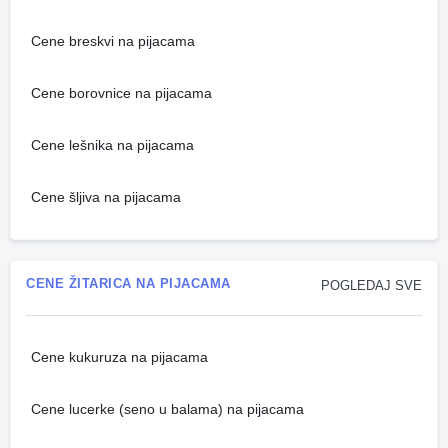
Cene breskvi na pijacama
Cene borovnice na pijacama
Cene lešnika na pijacama
Cene šljiva na pijacama
CENE ŽITARICA NA PIJACAMA
POGLEDAJ SVE
Cene kukuruza na pijacama
Cene lucerke (seno u balama) na pijacama