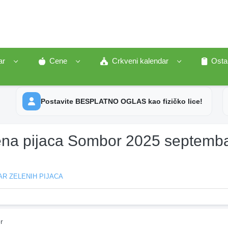
ar
Cene
Crkveni kalendar
Osta
Postavite BESPLATNO OGLAS kao fizičko lice!
ena pijaca Sombor 2025 septemb
R ZELENIH PIJACA
r