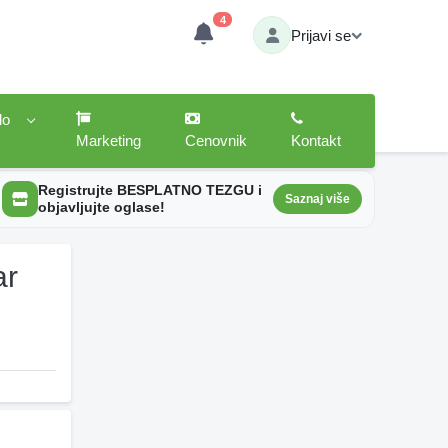
4
Prijavi se
lo
Marketing
Cenovnik
Kontakt
Registrujte BESPLATNO TEZGU i
Saznaj više
objavljujte oglase!
ar