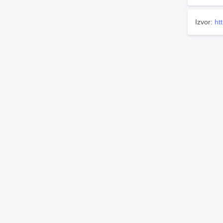
Izvor:
ht