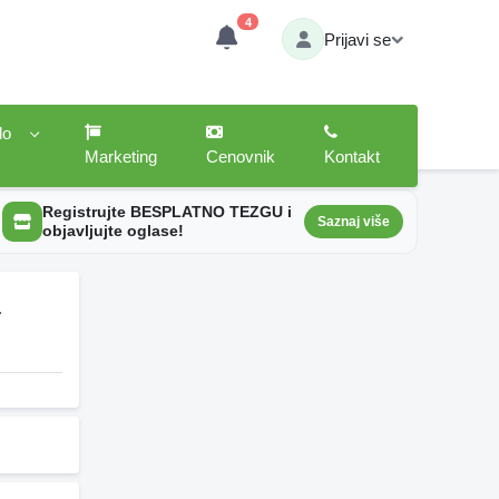
4
Prijavi se
lo
Marketing
Cenovnik
Kontakt
Registrujte BESPLATNO TEZGU i
Saznaj više
objavljujte oglase!
4