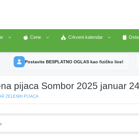
ar
Cene
Crkveni kalendar
Osta
Postavite BESPLATNO OGLAS kao fizičko lice!
ena pijaca Sombor 2025 januar 2
R ZELENIH PIJACA
r