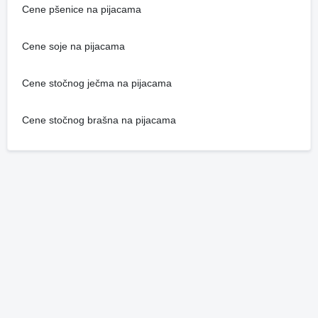
Cene pšenice na pijacama
Cene soje na pijacama
Cene stočnog ječma na pijacama
Cene stočnog brašna na pijacama