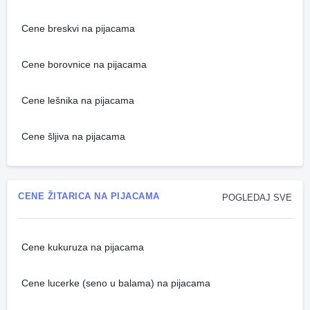
Cene breskvi na pijacama
Cene borovnice na pijacama
Cene lešnika na pijacama
Cene šljiva na pijacama
CENE ŽITARICA NA PIJACAMA
POGLEDAJ SVE
Cene kukuruza na pijacama
Cene lucerke (seno u balama) na pijacama