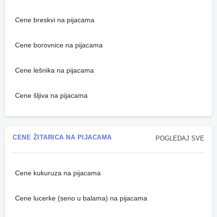
Cene breskvi na pijacama
Cene borovnice na pijacama
Cene lešnika na pijacama
Cene šljiva na pijacama
CENE ŽITARICA NA PIJACAMA
POGLEDAJ SVE
Cene kukuruza na pijacama
Cene lucerke (seno u balama) na pijacama