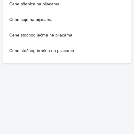
Cene pšenice na pijacama
Cene soje na pijacama
Cene stočnog ječma na pijacama
Cene stočnog brašna na pijacama