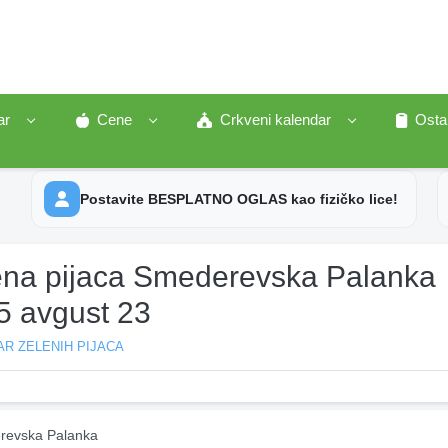
ar
Cene
Crkveni kalendar
Osta
Postavite BESPLATNO OGLAS kao fizičko lice!
ena pijaca Smederevska Palanka
5 avgust 23
R ZELENIH PIJACA
evska Palanka