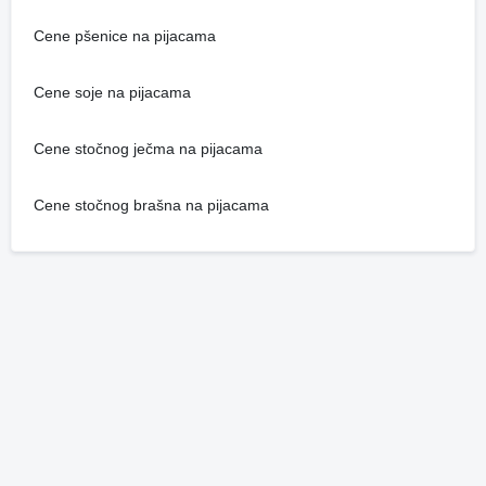
Cene pšenice na pijacama
Cene soje na pijacama
Cene stočnog ječma na pijacama
Cene stočnog brašna na pijacama