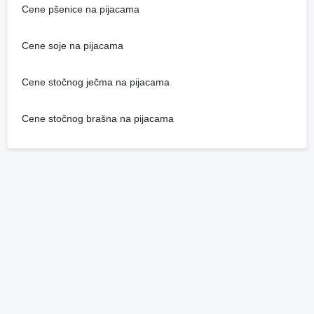
Cene pšenice na pijacama
Cene soje na pijacama
Cene stočnog ječma na pijacama
Cene stočnog brašna na pijacama