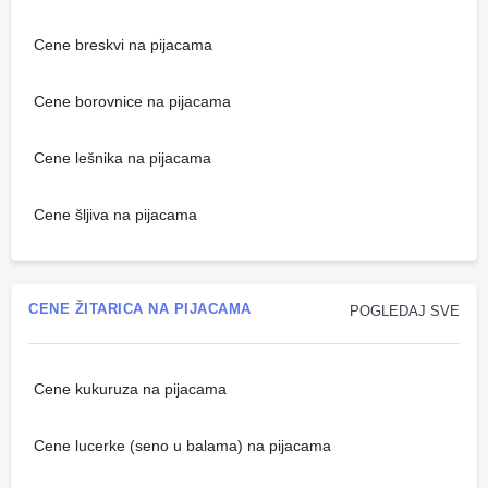
Cene breskvi na pijacama
Cene borovnice na pijacama
Cene lešnika na pijacama
Cene šljiva na pijacama
CENE ŽITARICA NA PIJACAMA
POGLEDAJ SVE
Cene kukuruza na pijacama
Cene lucerke (seno u balama) na pijacama