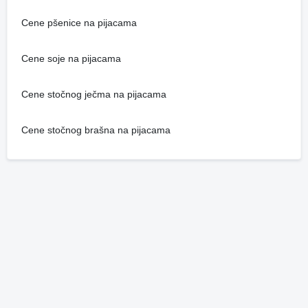
Cene pšenice na pijacama
Cene soje na pijacama
Cene stočnog ječma na pijacama
Cene stočnog brašna na pijacama