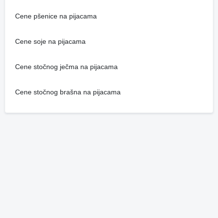
Cene pšenice na pijacama
Cene soje na pijacama
Cene stočnog ječma na pijacama
Cene stočnog brašna na pijacama