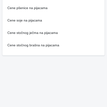
Cene pšenice na pijacama
Cene soje na pijacama
Cene stočnog ječma na pijacama
Cene stočnog brašna na pijacama